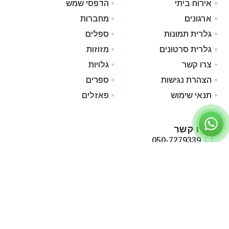
אירוח ביתי
הדפסי שמש
ארגונים
מחברות
גלרית תמונות
ספלים
גלרית סרטונים
מזוזות
צרו קשר
גלויות
הצהרת נגישות
ספרים
תנאי שימוש
פאזלים
צרו קשר
050-7279339
Ravnon@gmail.com
טירת צבי, עמק המעיינות
© כל הזכויות שמורות 2026 | רחל אהרנפלד
♥ האתר נבנה ומתוחזק באהבה ע"י רועי גבאי