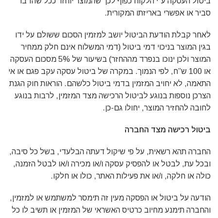
ביטול העסקה ע”י הלקוח כפוף לכך שהמוצר יוחזר ככל שהדבר
סביר או אפשרי באריזתו המקורית.
לאחר קבלת הודעת הביטול יושב למזמין הסכום ששולם על ידו
בגין המוצר בניכוי דמי ביטול (דמי המשלוח אינם חלק ממחיר
המוצר ולכן ינוכו בנפרד מההחזר) בשיעור של 5% מסכום העסקה
או 100 ש”ח, לפי הנמוך. במקרה של ביטול עסקה עקב פגם או אי
התאמה, לא יחויב המזמין בדמי ביטול כלשהם. הוראות חוק הגנת
הצרכן נוספות בנוגע לביטול הרכישה מצד המזמין, לרבות בנוגע
לחובה להחזיר המוצר, יחולו גם-כן.
ביטול רכישה מצד החברה
החברה תהא רשאית, על פי שיקול דעתה הבלעדי, בשל כל סיבה,
ובכל עת, לבטל או להפסיק עסקה ו/או מכירה ו/או לבטל הזמנה,
כולה או חלקה, ו/או את פעילות האתר, כולו או חלקו.
הודעה על ביטול או הפסקה מעין זה תימסר למשתמש או למזמין,
והחברה תימנע מחיוב כרטיס האשראי של המזמין או תשיב לו כל