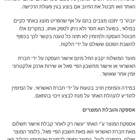
האתר ו/או תבטל את החיוב אם בוצע בגין פעולת הרכישה.
יובהר כי יתכנו מצבים בהם על אף שהפריט מוצג באתר כקיים
במלאי, בפועל הוא חסר ולא ניתן לספק אותו, במקרים אלו
תבוטל העסקה ולמזמין לא תהה כל טענה בקשר לכך בכפוף
להשבת הסכום ששולם על ידי הלקוח.
מועד המשלוח יקבע החל מיום אישור העסקה על ידי חברת
האשראי או אישור מחשבון הפיי פאל או שירות ארנק אלקטרוני
זמין אחר שאושר.
במידה והמזמין חויב בטעות על ידי חברת האשראי, על המזמין
להודיע להנהלת האתר על מנת לבצע זיכוי בהתאם.
אספקה והובלת המוצרים
אספקת המוצר ע”י האתר יעשה רק לאחר קבלת אישור תשלום
מאת חברת האשראי ו/או מאת חשבון הפיי פאל, כלומר המוצר
שולם, כמפורט לעיל, המוצר יסופק לכתובת שהמזמין הקליד ו/או