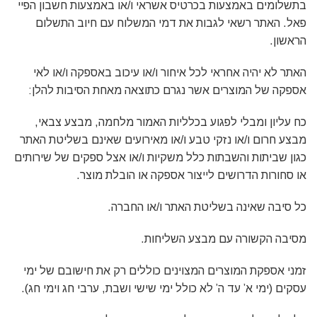
בתשלומים באמצעות בכרטיס אשראי ו/או באמצעות חשבון הפיי
פאל. האתר רשאי לגבות את דמי המשלוח עם חיוב התשלום
הראשון.
האתר לא יהיה אחראי לכל איחור ו/או עיכוב באספקה ו/או לאי
אספקה של המוצרים אשר נגרם כתוצאה מאחת הסיבות להלן:
כח עליון ומבלי לפגוע בכלליות האמור מלחמה, מבצע צבאי,
מבצע חרום ו/או נזקי טבע ו/או מאירועים שאינם בשליטת האתר
כגון שביתות והשבתות כלל משקיות ו/או אצל ספקים של שירותים
או סחורות הדרושים לייצור אספקה או הובלת מוצר.
כל סיבה שאינה בשליטת האתר ו/או החברה.
מסיבה הקשורה עם מבצע השליחות.
זמני אספקת המוצרים המצוינים כוללים רק את חישובם של ימי
עסקים (ימי א’ עד ה’ לא כולל ימי שישי ושבת, ערבי חג וימי חג).