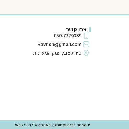
צרו קשר
050-7279339
Ravnon@gmail.com
טירת צבי, עמק המעיינות
♥ האתר נבנה ומתוחזק באהבה ע"י רועי גבאי