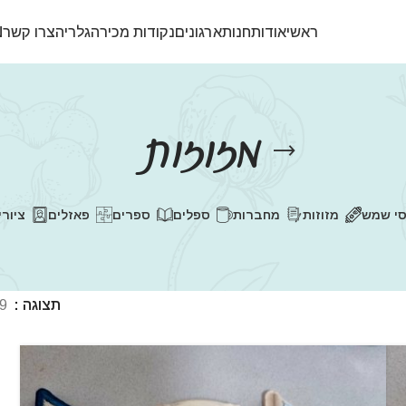
ראשי
אודות
חנות
ארגונים
נקודות מכירה
גלריה
צרו קשר
N
מזוזות
י שמש
מזוזות
מחברות
ספלים
ספרים
פאזלים
ציורי
תצוגה
9