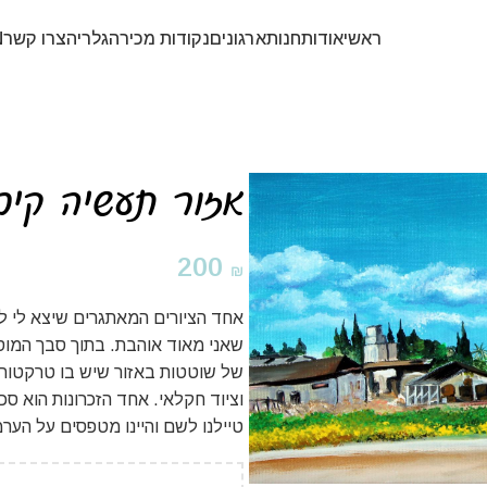
ראשי
אודות
חנות
ארגונים
נקודות מכירה
גלריה
צרו קשר
N
אזור תעשיה קיבו
200
₪
אחד הציורים המאתגרים שיצא לי ל
שאני מאוד אוהבת. בתוך סבך המוסכ
של שוטטות באזור שיש בו טרקטורים
וציוד חקלאי. אחד הזכרונות הוא סכ
טיילנו לשם והיינו מטפסים על הע