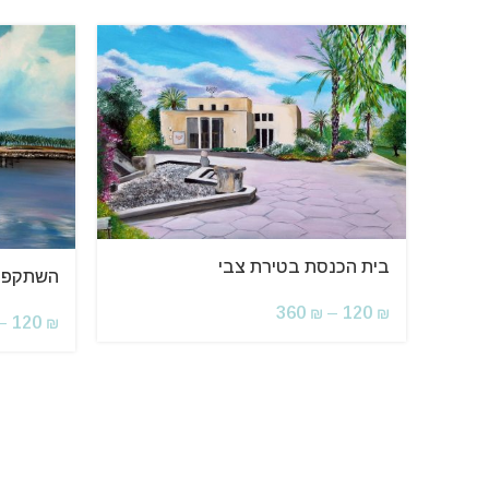
בית הכנסת בטירת צבי
השתקפות
360
–
120
₪
₪
–
120
₪