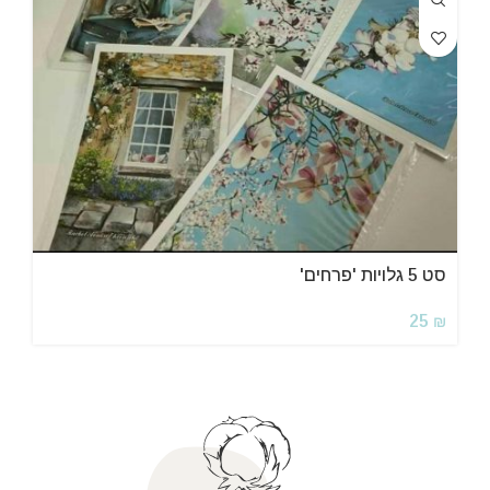
סט 5 גלויות 'פרחים'
25
₪