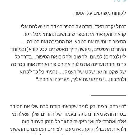
₪
לקוחות משתפים על הספר:
"רחל יקרה מאד, תודה על הספר המדהים ששלחת אלי.
קראתי והקראתי את הספר שוב ושוב ונהניתי מכל רגע.
הסיפור חי ונושם את הטבע, את הסביבה ואת הטירה….
האיורים היפיפיים, מעשה ידיך מאפשרים לכל קורא( ובמיוחד
לי ולנכדים) לנשום, לחשוב ולחלום את הסיפור…בדרך כל
כך מיוחדת ועדינה את מלווה את הסיפור ואורזת אותו בכריכה
של שקט ורוגע, שקט של העמק…. נהניתי כל כך לקרוא
ולהתבונן…! מתגעגעת אליך, מעריכה ואוהבת."
_____________
"היי רחל, רציתי רק לומר שקראתי קודם לבת שלי את חסידה
בטירה והיא מאוד נהנתה. בעמוד של ההורים שלך שאלה מי
אלה ואמרתי לה ואז ביקשה לחזור כל הזמן לעמוד הזה
ולראות את בולי וקוקה. אז מעבר לציורים המהממים הרגשתי